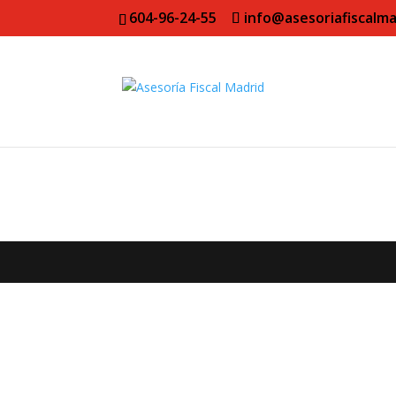
604-96-24-55
info@asesoriafiscalma